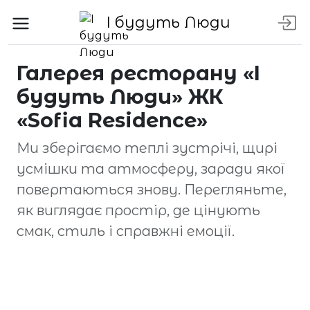
І будуть Люди
Галерея ресторану «І
будуть Люди» ЖК
«Sofia Residence»
Ми зберігаємо теплі зустрічі, щирі
усмішки та атмосферу, заради якої
повертаються знову. Перегляньте,
як виглядає простір, де цінують
смак, стиль і справжні емоції.