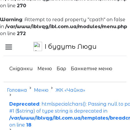
on line
270
Warning
: Attempt to read property "cpath" on false
in
/var/www/iblvqg/ibl.com.ua/modules/menu.php
on line
272
І будуть Люди
Сніданки
Меню
Бар
Банкетне меню
Головна
Меню
ЖК «Чайка»
Deprecated
: htmlspecialchars(): Passing null to 
#1 ($string) of type string is deprecated in
/var/www/iblvqg/ibl.com.ua/templates/breadc
on line
18