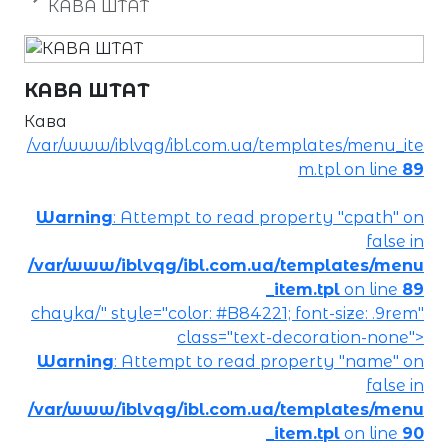
КАВА ШТАТ
КАВА ШТАТ
Кава
/var/www/iblvqg/ibl.com.ua/templates/menu_ite
m.tpl on line
89
Warning
: Attempt to read property "cpath" on
false in
/var/www/iblvqg/ibl.com.ua/templates/menu
_item.tpl
on line
89
chayka/" style="color: #B84221; font-size: .9rem"
class="text-decoration-none">
Warning
: Attempt to read property "name" on
false in
/var/www/iblvqg/ibl.com.ua/templates/menu
_item.tpl
on line
90