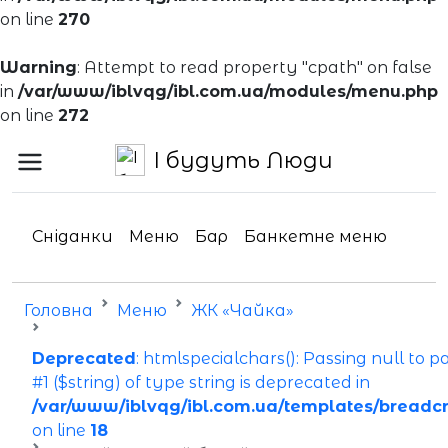
on line
270
Warning
: Attempt to read property "cpath" on false
in
/var/www/iblvqg/ibl.com.ua/modules/menu.php
on line
272
І будуть Люди
Сніданки
Меню
Бар
Банкетне меню
Головна
Меню
ЖК «Чайка»
Deprecated
: htmlspecialchars(): Passing null to 
#1 ($string) of type string is deprecated in
/var/www/iblvqg/ibl.com.ua/templates/breadc
on line
18