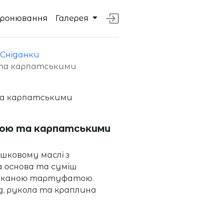
Бронювання
Галерея
Сніданки
та карпатськими
ою та карпатськими
ршковому маслі з
 основа та суміш
ишуканою тартуфатою.
д, рукола та краплина