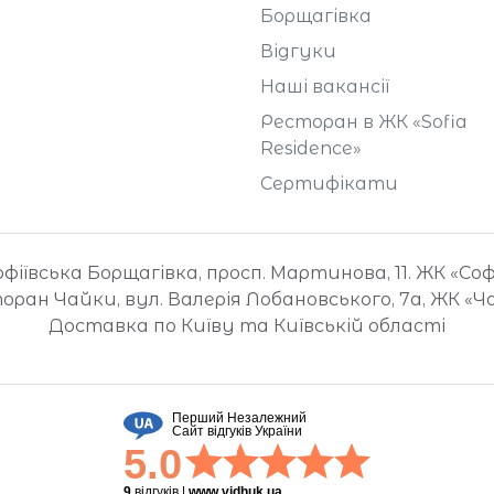
Борщагівка
Відгуки
Наші вакансії
Ресторан в ЖК «Sofia
Residence»
Сертифікати
іївська Борщагівка, просп. Мартинова, 11. ЖК «Со
оран Чайки, вул. Валерія Лобановського, 7а, ЖК «Ч
Доставка по Київу та Київській області
Перший Незалежний
Сайт відгуків України
5.0
9
відгуків
|
www.vidhuk.ua