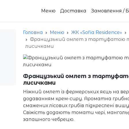
Меню
Доставка
Замовлення / 
Головна
Меню
ЖК «Sofia Residence»
Французький омлет з тартуфатою 
лисичками
Французький омлет з тартуфат
лисичками
Ніжний омлет із фермерських яєць на ве
додаванням крем-сиру. Ароматна грибна
смажених лісових грибів підкреслені в
Свіжість додають томати чері, манголь
запашного чебрецю.