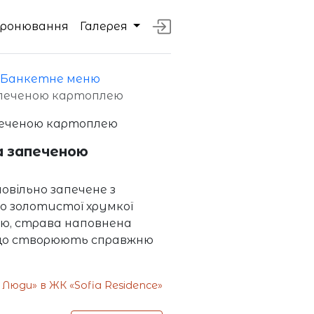
Бронювання
Галерея
Банкетне меню
апеченою картоплею
а запеченою
овільно запечене з
 золотистої хрумкої
ю, страва наповнена
 що створюють справжню
юди» в ЖК «Sofia Residence»