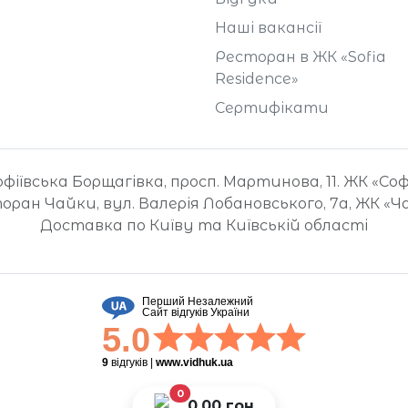
Наші вакансії
Ресторан в ЖК «Sofia
Residence»
Сертифікати
іївська Борщагівка, просп. Мартинова, 11. ЖК «Со
оран Чайки, вул. Валерія Лобановського, 7а, ЖК «Ч
Доставка по Київу та Київській області
Перший Незалежний
Сайт відгуків України
5.0
9
відгуків
|
www.vidhuk.ua
0
0.00 грн