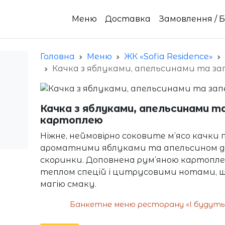
Меню
Доставка
Замовлення / 
Головна
Меню
ЖК «Sofia Residence»
Качка з яблуками, апельсинами та з
Качка з яблуками, апельсинами т
картоплею
Ніжне, неймовірно соковите м’ясо качки п
ароматними яблуками та апельсином до
скоринки. Доповнена рум’яною картопле
теплом спецій і цитрусовими нотами,
магію смаку.
Банкетне меню ресторану «І будуть Л