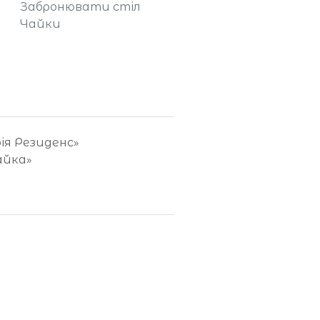
Забронювати стіл
Чайки
фія Резиденс»
айка»