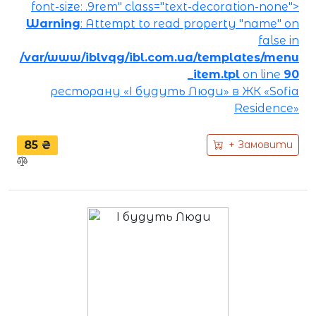
font-size: .9rem" class="text-decoration-none">
Warning
: Attempt to read property "name" on
false in
/var/www/iblvqg/ibl.com.ua/templates/menu
_item.tpl
on line
90
ресторану «І будуть Люди» в ЖК «Sofia
Residence»
85 ₴
+ Замовити