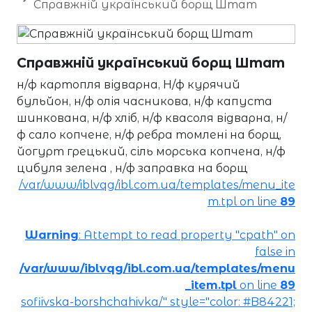
Справжній український борщ Штат
Справжній український борщ Штат
н/ф картопля відварна, Н/ф курячий
бульйон, н/ф олія часникова, н/ф капуста
шинкована, н/ф хліб, н/ф квасоля відварна, н/
ф сало копчене, н/ф ребра томлені на борщ,
йогурт грецький, сіль морська копчена, н/ф
цибуля зелена , н/ф заправка на борщ
/var/www/iblvqg/ibl.com.ua/templates/menu_ite
m.tpl on line
89
Warning
: Attempt to read property "cpath" on
false in
/var/www/iblvqg/ibl.com.ua/templates/menu
_item.tpl
on line
89
sofiivska-borshchahivka/" style="color: #B84221;