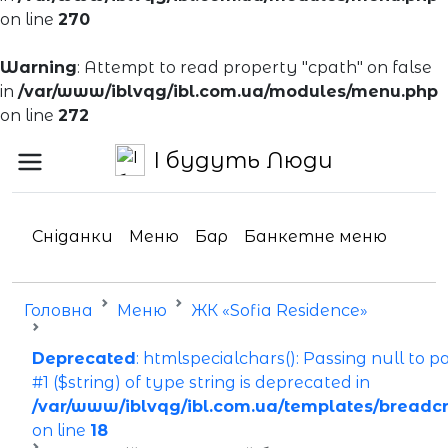
on line
270
Warning
: Attempt to read property "cpath" on false
in
/var/www/iblvqg/ibl.com.ua/modules/menu.php
on line
272
І будуть Люди
Сніданки
Меню
Бар
Банкетне меню
Головна
Меню
ЖК «Sofia Residence»
Deprecated
: htmlspecialchars(): Passing null to 
#1 ($string) of type string is deprecated in
/var/www/iblvqg/ibl.com.ua/templates/breadc
on line
18