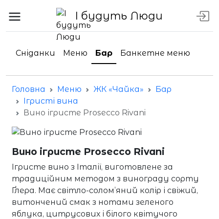
І будуть Люди
Сніданки
Меню
Бар
Банкетне меню
Головна
Меню
ЖК «Чайка»
Бар
Ігристі вина
Вино ігристе Prosecco Rivani
Вино ігристе Prosecco Rivani
Ігристе вино з Італії, виготовлене за
традиційним методом з винограду сорту
Ґлера. Має світло-солом’яний колір і свіжий,
витончений смак з нотами зеленого
яблука, цитрусових і білого квітучого