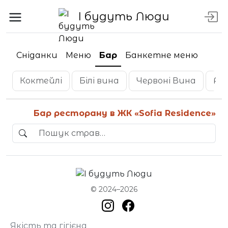
І будуть Люди
Сніданки
Меню
Бар
Банкетне меню
Коктейлі
Білі вина
Червоні Вина
Ро
Бар ресторану в ЖК «Sofia Residence»
© 2024–2026
Якість та гігієна