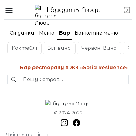
І будуть Люди
Сніданки
Меню
Бар
Банкетне меню
Коктейлі
Білі вина
Червоні Вина
Ро
Бар ресторану в ЖК «Sofia Residence»
© 2024–2026
Якість та гігієна