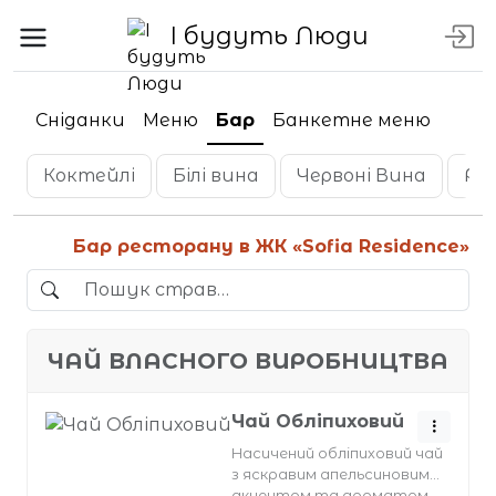
І будуть Люди
Сніданки
Меню
Бар
Банкетне меню
Коктейлі
Білі вина
Червоні Вина
Ро
Бар ресторану в ЖК «Sofia Residence»
ЧАЙ ВЛАСНОГО ВИРОБНИЦТВА
Чай Обліпиховий
Насичений обліпиховий чай
з яскравим апельсиновим
акцентом та ароматом