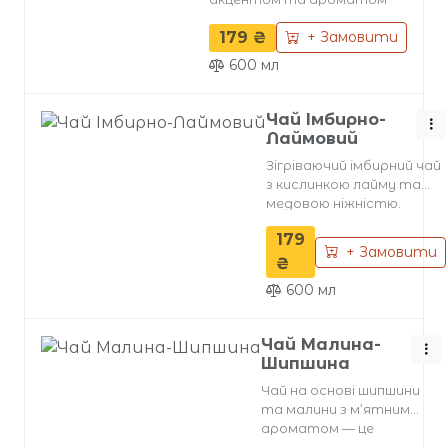
свіжого тим’яну. Завдяки
179 ₴
+ Замовити
своїм природним
вітамінним властивостям,
600
мл
цей чай не лише зігріває, але
й піднімає імунітет,
даруючи відчуття
Чай Імбирно-
затишку. Подається з
Лаймовий
осмосною водою для
Зігріваючий імбирний чай
найчистішого смаку.
з кислинкою лайму та
медовою ніжністю.
Доповнений свіжим
179
розмарином та
+ Замовити
скибочками яблука, цей
₴
напій дарує насичений
600
мл
аромат та чудово
тонізує, надаючи енергії і
тепла в холодну пору
Чай Малина-
року.
Шипшина
Чай на основі шипшини
та малини з м’ятним
ароматом — це
справжня ягідна