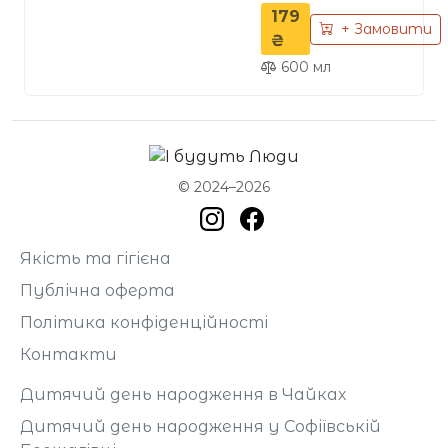
179
насолода та джерело
+ Замовити
вітамінів. Легкий та
₴
освіжаючий, ідеальний
600
мл
для підняття настрою
та підтримки здоров’я.
Подається на осмосній
воді для чистого смаку.
© 2024–2026
Якість та гігієна
Публічна оферта
Політика конфіденційності
Контакти
Дитячий день народження в Чайках
Дитячий день народження у Софіївській