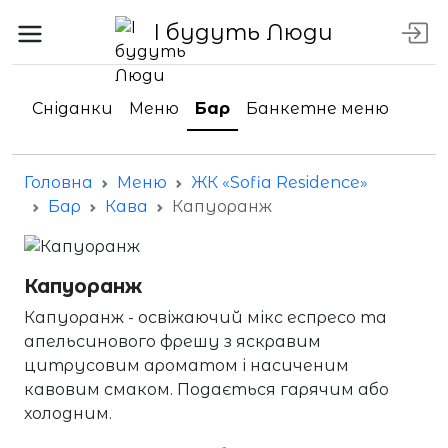
І будуть Люди
Сніданки
Меню
Бар
Банкетне меню
Головна
Меню
ЖК «Sofia Residence»
Бар
Кава
Капуоранж
Капуоранж
Капуоранж - освіжаючий мікс еспресо та
апельсинового фрешу з яскравим
цитрусовим ароматом і насиченим
кавовим смаком. Подається гарячим або
холодним.