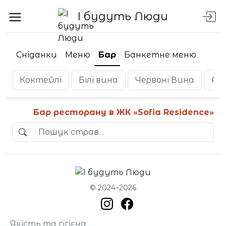
І будуть Люди
Сніданки
Меню
Бар
Банкетне меню
Коктейлі
Білі вина
Червоні Вина
Ро
Бар ресторану в ЖК «Sofia Residence»
© 2024–2026
Якість та гігієна