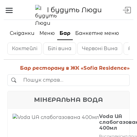
І будуть Люди
Сніданки
Меню
Бар
Банкетне меню
Коктейлі
Білі вина
Червоні Вина
Ро
Бар ресторану в ЖК «Sofia Residence»
МІНЕРАЛЬНА ВОДА
Voda UA
слабогазова
400мл
Високоякісна пр