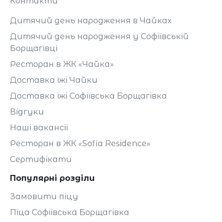
Контакти
травну систему та
допомагати в
Дитячий день народження в Чайках
процесах
детоксикації.
Дитячий день народження у Софіївській
Борщагівці
Ресторан в ЖК «Чайка»
Доставка їжі Чайки
Доставка їжі Софіївська Борщагівка
Відгуки
Наші вакансії
Ресторан в ЖК «Sofia Residence»
Сертифікати
Популярні розділи
Замовити піцу
Піца Софіївська Борщагівка