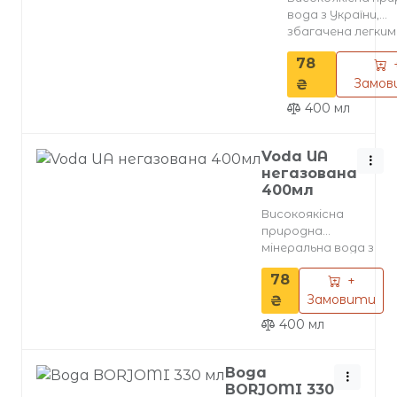
вода з України,
збагачена легким
газу для м'якої св
78
Має чистий,
нейтральний сма
Замов
₴
підходить для
400
мл
щоденного вжива
Вода сприяє
зволоженню орга
Voda UA
та підтримці бал
негазована
400мл
Високоякісна
природна
мінеральна вода з
України, що не
78
+
містить газу. Має
чистий,
Замовити
₴
нейтральний смак і
400
мл
забезпечує
відмінну
гідратацію
Вода
організму.
BORJOMI 330