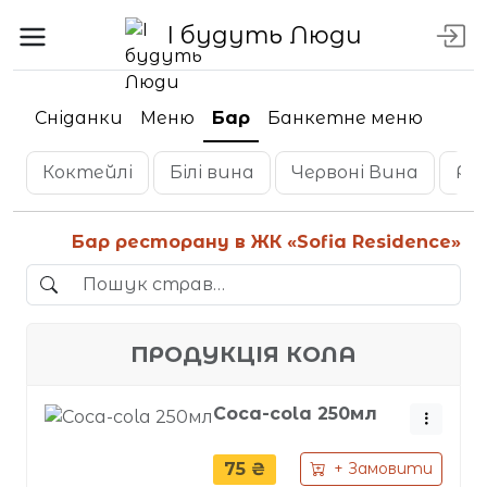
І будуть Люди
Сніданки
Меню
Бар
Банкетне меню
Коктейлі
Білі вина
Червоні Вина
Ро
Бар ресторану в ЖК «Sofia Residence»
ПРОДУКЦІЯ КОЛА
Coca-cola 250мл
75 ₴
+ Замовити