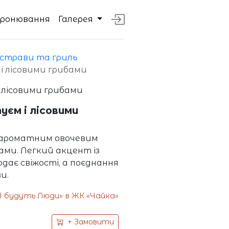
Бронювання
Галерея
 страви та гриль
і лісовими грибами
уєм і лісовими
з ароматним овочевим
ми. Легкий акцент із
ає свіжості, а поєднання
и.
 будуть Люди» в ЖК «Чайка»
+ Замовити