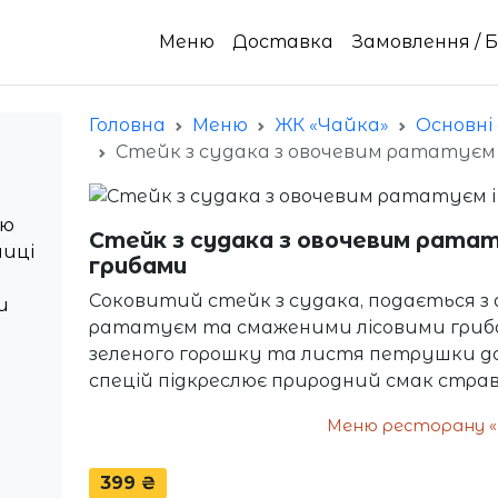
Меню
Доставка
Замовлення / 
Головна
Меню
ЖК «Чайка»
Основні
Стейк з судака з овочевим рататуєм 
ню
Стейк з судака з овочевим ратат
ниці
грибами
Соковитий стейк з судака, подається 
и
рататуєм та смаженими лісовими гриба
зеленого горошку та листя петрушки дод
спецій підкреслює природний смак страв
Меню ресторану «І
399 ₴