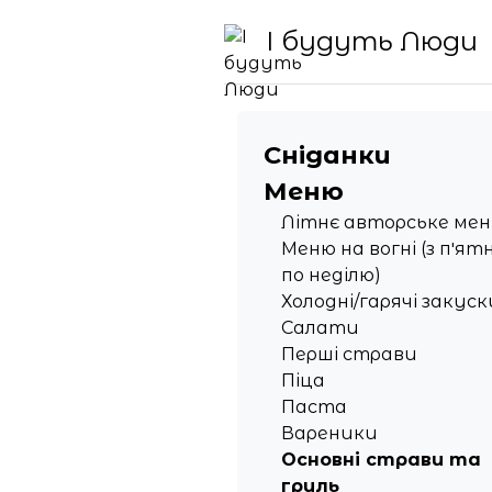
І будуть Люди
Сніданки
Меню
Літнє авторське ме
Меню на вогні (з пʼят
по неділю)
Холодні/гарячі закуск
Салати
Перші страви
Піца
Паста
Вареники
Основні страви та
гриль