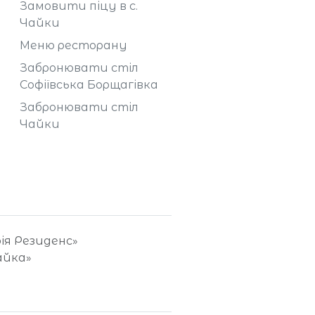
Замовити піцу в с.
Чайки
Меню ресторану
Забронювати стіл
Софіївська Борщагівка
Забронювати стіл
Чайки
фія Резиденс»
айка»