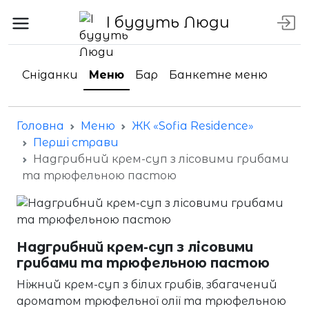
І будуть Люди
Сніданки
Меню
Бар
Банкетне меню
Головна
Меню
ЖК «Sofia Residence»
Перші страви
Надгрибний крем-суп з лісовими грибами
та трюфельною пастою
Надгрибний крем-суп з лісовими
грибами та трюфельною пастою
Ніжний крем-суп з білих грибів, збагачений
ароматом трюфельної олії та трюфельною