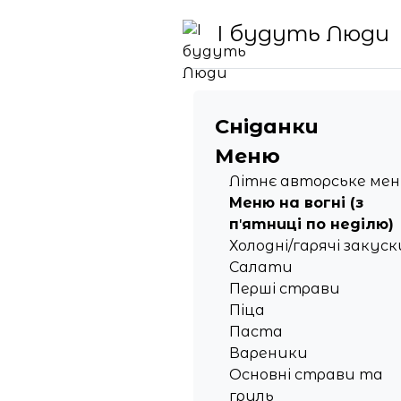
І будуть Люди
Сніданки
Меню
Літнє авторське ме
Меню на вогні (з
пʼятниці по неділю)
Холодні/гарячі закуск
Салати
Перші страви
Піца
Паста
Вареники
Основні страви та
гриль