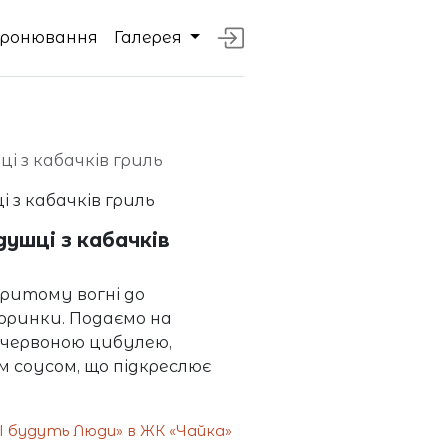
Бронювання
Галерея
ці з кабачків гриль
душці з кабачків
критому вогні до
коринки. Подаємо на
ю червоною цибулею,
 соусом, що підкреслює
 будуть Люди» в ЖК «Чайка»