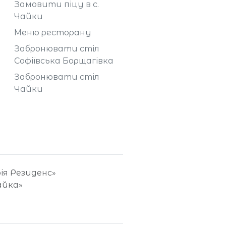
Замовити піцу в с.
Чайки
Меню ресторану
Забронювати стіл
Софіївська Борщагівка
Забронювати стіл
Чайки
фія Резиденс»
айка»