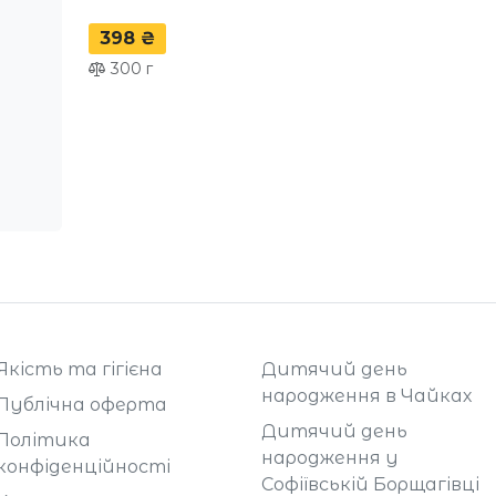
398 ₴
300
г
Якість та гігієна
Дитячий день
народження в Чайках
Публічна оферта
Дитячий день
Політика
народження у
конфіденційності
Софіївській Борщагівці