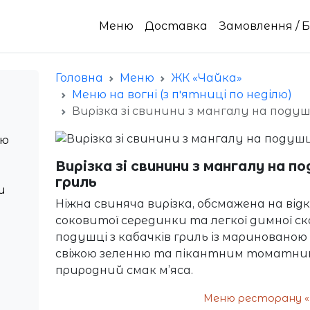
Меню
Доставка
Замовлення / 
Головна
Меню
ЖК «Чайка»
Меню на вогні (з пʼятниці по неділю)
Вирізка зі свинини з мангалу на подуш
ню
Вирізка зі свинини з мангалу на по
гриль
и
Ніжна свиняча вирізка, обсмажена на від
соковитої серединки та легкої димної с
подушці з кабачків гриль із мариновано
свіжою зеленню та пікантним томатним
природний смак м’яса.
Меню ресторану «І