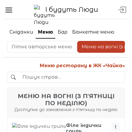
І будуть Люди
Сніданки
Меню
Бар
Банкетне меню
Літнє авторське меню
Меню на вогні (з пʼ
Меню ресторану в ЖК «Чайка»
МЕНЮ НА ВОГНІ (З ПʼЯТНИЦІ
ПО НЕДІЛЮ)
Доступне до замовлення з пʼятниці по неділю
Філе індички
гриль