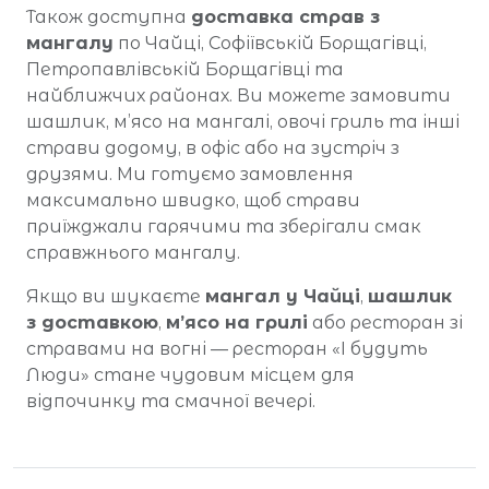
Також доступна
доставка страв з
мангалу
по Чайці, Софіївській Борщагівці,
Петропавлівській Борщагівці та
найближчих районах. Ви можете замовити
шашлик, м’ясо на мангалі, овочі гриль та інші
страви додому, в офіс або на зустріч з
друзями. Ми готуємо замовлення
максимально швидко, щоб страви
приїжджали гарячими та зберігали смак
справжнього мангалу.
Якщо ви шукаєте
мангал у Чайці
,
шашлик
з доставкою
,
м’ясо на грилі
або ресторан зі
стравами на вогні — ресторан «І будуть
Люди» стане чудовим місцем для
відпочинку та смачної вечері.